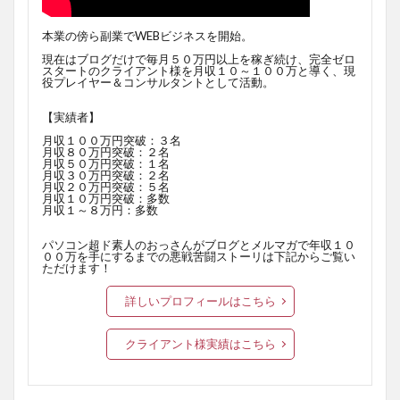
本業の傍ら副業でWEBビジネスを開始。
現在はブログだけで毎月５０万円以上を稼ぎ続け、完全ゼロ
スタートのクライアント様を月収１０～１００万と導く、現
役プレイヤー＆コンサルタントとして活動。
【実績者】
月収１００万円突破：３名
月収８０万円突破：２名
月収５０万円突破：１名
月収３０万円突破：２名
月収２０万円突破：５名
月収１０万円突破：多数
月収１～８万円：多数
パソコン超ド素人のおっさんがブログとメルマガで年収１０
００万を手にするまでの悪戦苦闘ストーリは下記からご覧い
ただけます！
詳しいプロフィールはこちら
クライアント様実績はこちら