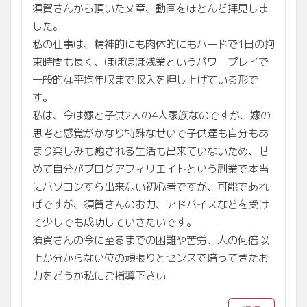
須賀さんから頂いた文章、動画をほとんど拝見しま
した。
私の仕事は、精神的にも肉体的にもハードで1日の拘
束時間も長く、ほぼほぼ残業というパワープレイで
一般的な平均年収まで収入を押し上げている形で
す。
私は、今は嫁と子供2人の4人家族なのですが、嫁の
思考と感覚がかなり特殊なせいで子供達も自分もあ
まり楽しみも癒される生活も出来ていないため、せ
めて自分がブログアフィリエイトという副業で本当
にパソコンすら出来ない初心者ですが、可能であれ
ばですが、須賀さんのお力、アドバイスなどを受け
て少しでも成功していきたいです。
須賀さんの今に至るまでの困難や苦労、人の何倍以
上か分からない位の頑張りとセンスで培ってきたお
力をどうか私にご指導下さい