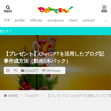
アフィリエイト
WordPress
SEO
外注化
ライティング
TOP
profile
Affiliate
wordpress
client
contact
カテゴリー
【期間限定】副業ア
検索
【プレゼント】ChatGPTを活用したブログ記
事作成方法（動画5本パック）
ChatGPT
1894view
ChatGPT
【プレゼント】ChatGPTを活用したブロ
HOME