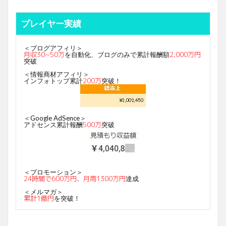
プレイヤー実績
＜ブログアフィリ＞
月収30~50万
2,000万円
を自動化、ブログのみで累計報酬額
突破
＜情報商材アフィリ＞
200万
インフォトップ累計
突破！
＜Google AdSence＞
500万
アドセンス累計報酬
突破
＜プロモーション＞
24時間で600万円、月商1300万円
達成
＜メルマガ＞
累計1億円
を突破！