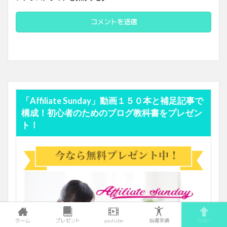
「Affiliate Sunday」動画１５０本と補足記事で
構成！初心者のためのブログ教科書をプレゼン
ト！
ホーム
プレゼント
youtube
指導実績
TOPへ