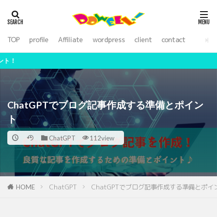
アフィリエイト
WordPress
SEO
外注化
ライティング
TOP
profile
Affiliate
wordpress
client
contact
カテゴリー
【期間限定】副業
検索
ChatGPTでブログ記事作成する準備とポイン
ト
ChatGPT
112view
ChatGPT
ChatGPTでブログ記事作成する準備とポイ
HOME