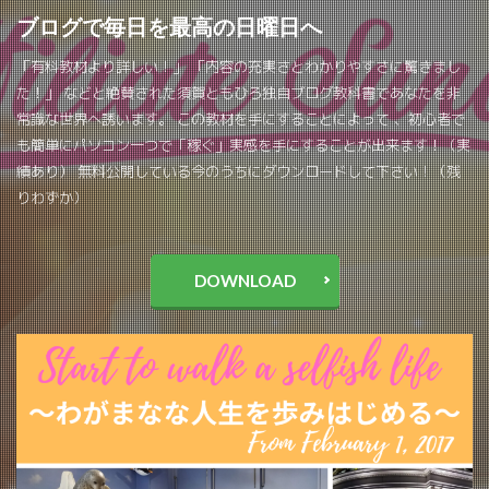
ブログで毎日を最高の日曜日へ
「有料教材より詳しい！」 「内容の充実さとわかりやすさに驚きまし
た！」 などと絶賛された須賀ともひろ独自ブログ教科書であなたを非
常識な世界へ誘います。 この教材を手にすることによって 、初心者で
も簡単にパソコン一つで「稼ぐ」実感を手にすることが出来ます！（実
績あり） 無料公開している今のうちにダウンロードして下さい！（残
りわずか）
DOWNLOAD