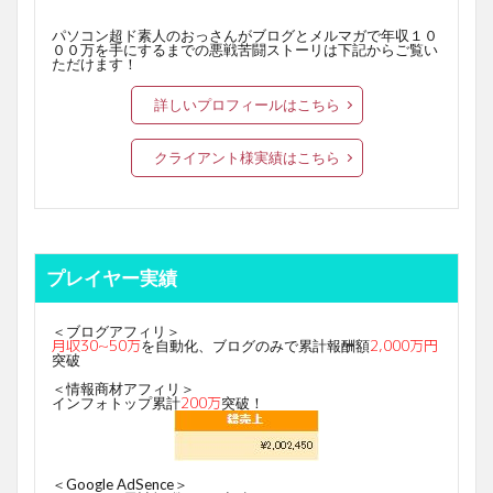
パソコン超ド素人のおっさんがブログとメルマガで年収１０
００万を手にするまでの悪戦苦闘ストーリは下記からご覧い
ただけます！
詳しいプロフィールはこちら
クライアント様実績はこちら
プレイヤー実績
＜ブログアフィリ＞
月収30~50万
2,000万円
を自動化、ブログのみで累計報酬額
突破
＜情報商材アフィリ＞
200万
インフォトップ累計
突破！
＜Google AdSence＞