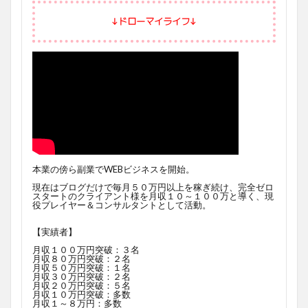
↓ドローマイライフ↓
本業の傍ら副業でWEBビジネスを開始。
現在はブログだけで毎月５０万円以上を稼ぎ続け、完全ゼロ
スタートのクライアント様を月収１０～１００万と導く、現
役プレイヤー＆コンサルタントとして活動。
【実績者】
月収１００万円突破：３名
月収８０万円突破：２名
月収５０万円突破：１名
月収３０万円突破：２名
月収２０万円突破：５名
月収１０万円突破：多数
月収１～８万円：多数