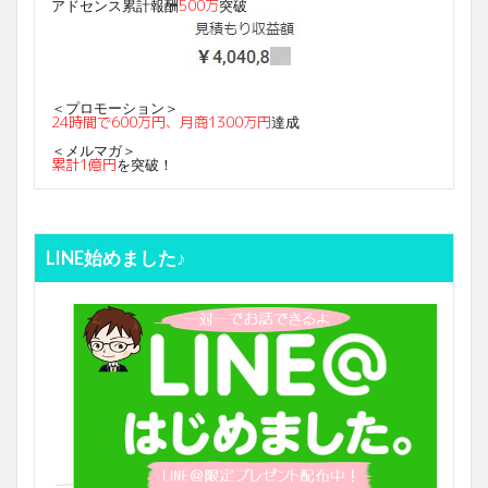
500万
アドセンス累計報酬
突破
＜プロモーション＞
24時間で600万円、月商1300万円
達成
＜メルマガ＞
累計1億円
を突破！
LINE始めました♪