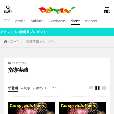
アフィリエイト
WordPress
SEO
外注化
ライティング
TOP
profile
Affiliate
wordpress
client
contact
カテゴリー
ゼント！
指導実績 (ページ2)
HOME
検索
CATEGORY
指導実績
新着順
人気順
お勧めカテゴリ
未分類