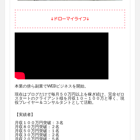
↓ドローマイライフ↓
本業の傍ら副業でWEBビジネスを開始。
現在はブログだけで毎月５０万円以上を稼ぎ続け、完全ゼロ
スタートのクライアント様を月収１０～１００万と導く、現
役プレイヤー＆コンサルタントとして活動。
【実績者】
月収１００万円突破：３名
月収８０万円突破：２名
月収５０万円突破：１名
月収３０万円突破：２名
月収２０万円突破：５名