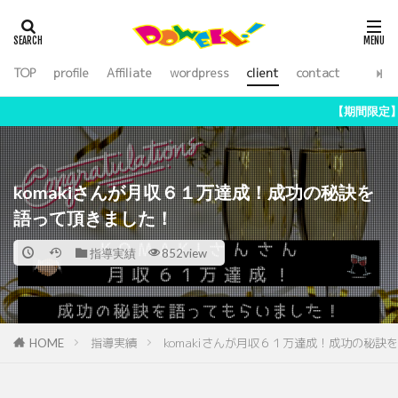
アフィリエイト
WordPress
SEO
外注化
ライティング
TOP
profile
Affiliate
wordpress
client
contact
カテゴリー
【期間限定】副業アフィリで月収５０
検索
komakiさんが月収６１万達成！成功の秘訣を
語って頂きました！
指導実績
852view
指導実績
komakiさんが月収６１万達成！成功の秘訣
HOME