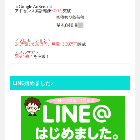
＜Google AdSence＞
500万
アドセンス累計報酬
突破
＜プロモーション＞
24時間で600万円、月商1300万円
達成
＜メルマガ＞
累計1億円
を突破！
LINE始めました♪