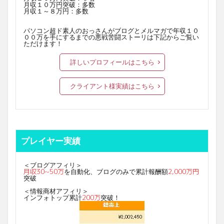
月収１０万円突破：多数
月収１～８万円：多数
パソコン超ド素人のおっさんがブログとメルマガで年収１０
００万を手にするまでの悪戦苦闘ストーリは下記からご覧い
ただけます！
詳しいプロフィールはこちら
クライアント様実績はこちら
プレイヤー実績
＜ブログアフィリ＞
月収30~50万
2,000万円
を自動化、ブログのみで累計報酬額
突破
＜情報商材アフィリ＞
200万
インフォトップ累計
突破！