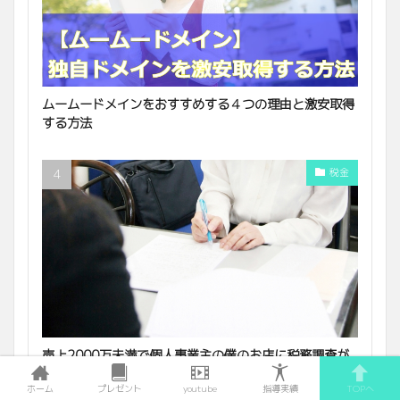
ムームードメインをおすすめする４つの理由と激安取得
する方法
税金
売上2000万未満で個人事業主の僕のお店に税務調査が
やってきた！【前編】
ホーム
プレゼント
youtube
指導実績
TOPへ