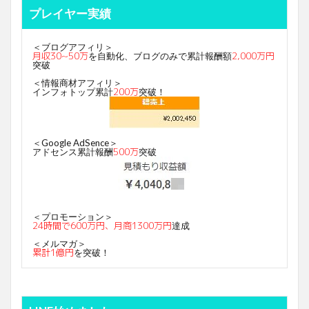
プレイヤー実績
＜ブログアフィリ＞
月収30~50万
2,000万円
を自動化、ブログのみで累計報酬額
突破
＜情報商材アフィリ＞
200万
インフォトップ累計
突破！
＜Google AdSence＞
500万
アドセンス累計報酬
突破
＜プロモーション＞
24時間で600万円、月商1300万円
達成
＜メルマガ＞
累計1億円
を突破！