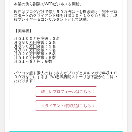
本業の傍ら副業でWEBビジネスを開始。
現在はブログだけで毎月５０万円以上を稼ぎ続け、完全ゼロ
スタートのクライアント様を月収１０～１００万と導く、現
役プレイヤー＆コンサルタントとして活動。
【実績者】
月収１００万円突破：３名
月収８０万円突破：２名
月収５０万円突破：１名
月収３０万円突破：２名
月収２０万円突破：５名
月収１０万円突破：多数
月収１～８万円：多数
パソコン超ド素人のおっさんがブログとメルマガで年収１０
００万を手にするまでの悪戦苦闘ストーリは下記からご覧い
ただけます！
詳しいプロフィールはこちら
クライアント様実績はこちら