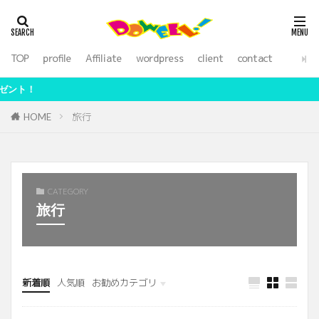
アフィリエイト
WordPress
SEO
外注化
ライティング
TOP
profile
Affiliate
wordpress
client
contact
カテゴリー
【期間限定
旅行
HOME
検索
CATEGORY
旅行
新着順
人気順
お勧めカテゴリ
未分類