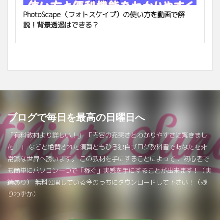
PhotoScape（フォトスケイプ）の使い方を動画で解
説！背景透過はできる？
ブログで毎日を最高の日曜日へ
「有料教材より詳しい！」 「内容の充実さとわかりやすさに驚きまし
た！」 などと絶賛された須賀ともひろ独自ブログ教科書であなたを非
常識な世界へ誘います。 この教材を手にすることによって 、初心者で
も簡単にパソコン一つで「稼ぐ」実感を手にすることが出来ます！（実
績あり） 無料公開している今のうちにダウンロードして下さい！（残
りわずか）