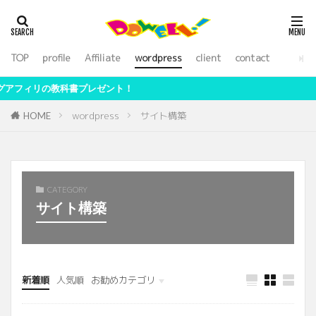
アフィリエイト
WordPress
SEO
外注化
ライティング
TOP
profile
Affiliate
wordpress
client
contact
カテゴリー
ゼント！
wordpress
サイト構築
HOME
検索
CATEGORY
サイト構築
新着順
人気順
お勧めカテゴリ
未分類