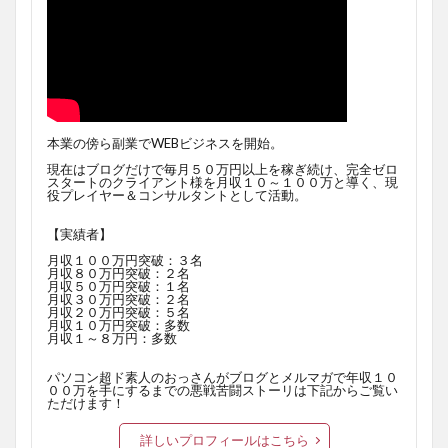
本業の傍ら副業でWEBビジネスを開始。
現在はブログだけで毎月５０万円以上を稼ぎ続け、完全ゼロ
スタートのクライアント様を月収１０～１００万と導く、現
役プレイヤー＆コンサルタントとして活動。
【実績者】
月収１００万円突破：３名
月収８０万円突破：２名
月収５０万円突破：１名
月収３０万円突破：２名
月収２０万円突破：５名
月収１０万円突破：多数
月収１～８万円：多数
パソコン超ド素人のおっさんがブログとメルマガで年収１０
００万を手にするまでの悪戦苦闘ストーリは下記からご覧い
ただけます！
詳しいプロフィールはこちら