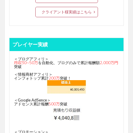
クライアント様実績はこちら
プレイヤー実績
＜ブログアフィリ＞
月収30~50万
2,000万円
を自動化、ブログのみで累計報酬額
突破
＜情報商材アフィリ＞
200万
インフォトップ累計
突破！
＜Google AdSence＞
500万
アドセンス累計報酬
突破
＜プロモーション＞