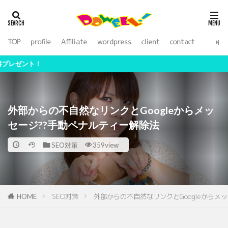
アフィリエイト
WordPress
SEO
外注化
ライティング
TOP
profile
Affiliate
wordpress
client
contact
カテゴリー
【期間限定
検索
外部からの不自然なリンクとGoogleからメッ
セージ??手動ペナルティー解除法
SEO対策
359view
SEO対策
外部からの不自然なリンクとGoogleからメ
HOME